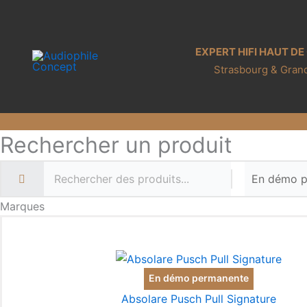
Aller
au
contenu
EXPERT HIFI HAUT D
Strasbourg & Grand
Rechercher un produit
Marques
En démo permanente
Absolare Pusch Pull Signature