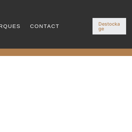
Destocka
RQUES
CONTACT
ge