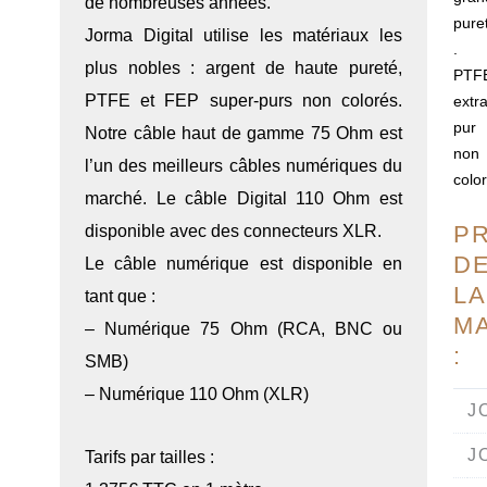
de nombreuses années.
pure
Jorma Digital utilise les matériaux les
.
plus nobles : argent de haute pureté,
PTF
PTFE et FEP super-purs non colorés.
extr
pur
Notre câble haut de gamme 75 Ohm est
non
l’un des meilleurs câbles numériques du
colo
marché. Le câble Digital 110 Ohm est
P
disponible avec des connecteurs XLR.
D
Le câble numérique est disponible en
LA
tant que :
M
– Numérique 75 Ohm (RCA, BNC ou
:
SMB)
– Numérique 110 Ohm (XLR)
J
MARQUES CÂBLES
J
Tarifs par tailles :
TOUTES LES MARQUES