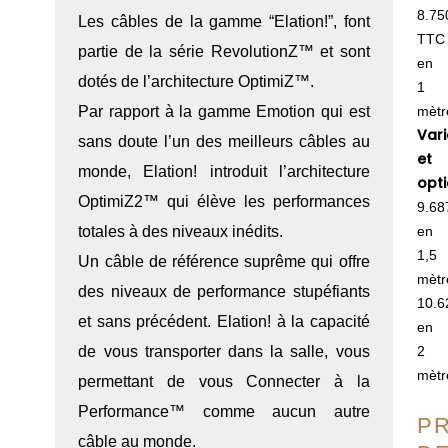
8.75
Les câbles de la gamme “Elation!”, font
TTC
partie de la série RevolutionZ™ et sont
en
dotés de l’architecture OptimiZ™.
1
Par rapport à la gamme Emotion qui est
mètr
Var
sans doute l’un des meilleurs câbles au
et
monde, Elation! introduit l’architecture
opti
OptimiZ2™ qui élève les performances
9.68
totales à des niveaux inédits.
en
1,5
Un câble de référence suprême qui offre
mètr
des niveaux de performance stupéfiants
10.6
et sans précédent. Elation! à la capacité
en
de vous transporter dans la salle, vous
2
mètr
permettant de vous Connecter à la
Performance™ comme aucun autre
P
câble au monde.