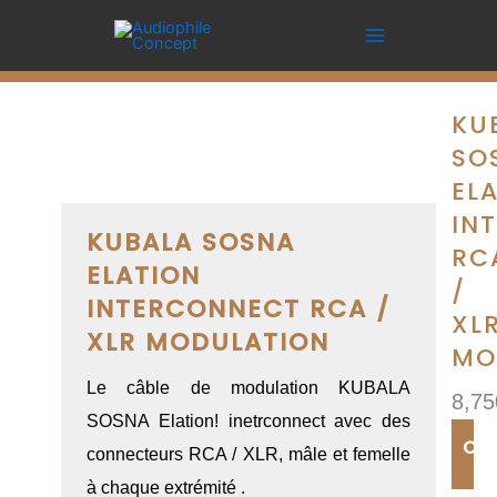
Aller
Sosna
au
Elation
contenu
Interconnect
RCA
KU
/
SO
XLR
EL
Modulation
IN
KUBALA SOSNA
RC
ELATION
/
INTERCONNECT RCA /
XL
XLR MODULATION
MO
Le câble de modulation KUBALA
8,75
SOSNA Elation! inetrconnect avec des
CA
connecteurs RCA / XLR, mâle et femelle
à chaque extrémité .