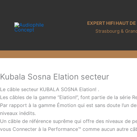
Aller
au
contenu
EXPERT HIFI HAUT D
Strasbourg & Grand
Kubala Sosna Elation secteur
Le câble secteur KUBALA SOSNA Elation! .
Les câbles de la gamme “Elation!”, font partie de la série R
Par rapport à la gamme Émotion qui est sans doute l’un des
niveaux inédits.
Un câble de référence suprême qui offre des niveaux de per
vous Connecter à la Performance™ comme aucun autre câ