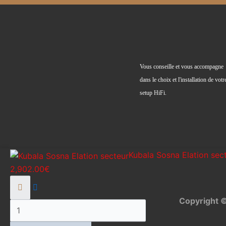
Vous conseille et vous accompagne
dans le choix et l'installation de votr
setup HiFi.
quantité
Kubala Sosna Elation sec
de
2,902.00
€
Kubala
Sosna
Copyright 
Elation
secteur