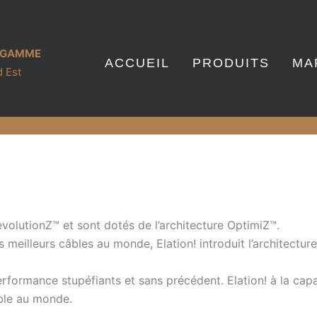
E GAMME
ACCUEIL
PRODUITS
MA
 Est
evolutionZ™ et sont dotés de l’architecture OptimiZ™.
 meilleurs câbles au monde, Elation! introduit l’architectu
formance stupéfiants et sans précédent. Elation! à la capa
ble au monde.