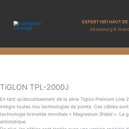
Aller
au
contenu
EXPERT HIFI HAUT D
Strasbourg & Grand
TiGLON TPL-2000J
En tant qu’aboutissement de la série Tiglon Premium Line 
intègre toutes nos technologies de pointe. Ces câbles so
technologie brevetée mondiale « Magnesium Shield ». La gain
antistatique.