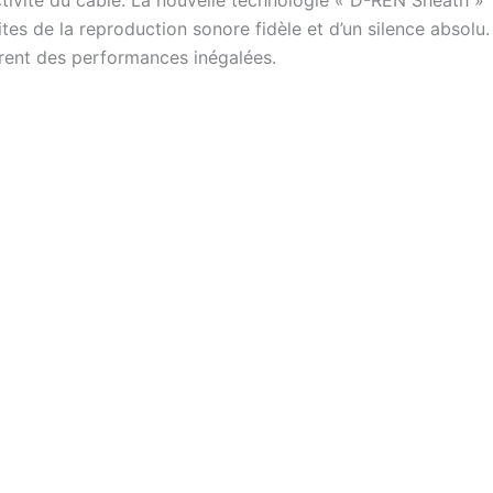
ectivité du câble. La nouvelle technologie « D-REN Sheath »
mites de la reproduction sonore fidèle et d’un silence absolu.
frent des performances inégalées.