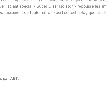
u H.S.E. appelée « H.S.E. Infinite Mode », qui annule la dir
ue l’isolant spécial « Super Clear Isolator » repousse les li
aboutissement de toute notre expertise technologique et of
s par AET.