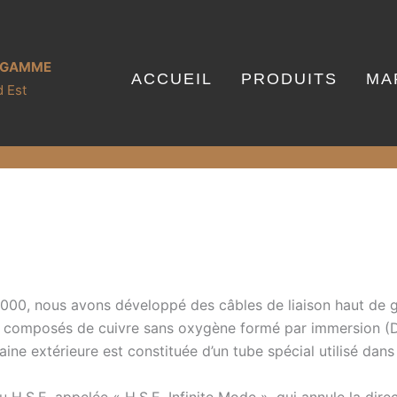
E GAMME
ACCUEIL
PRODUITS
MA
 Est
2000, nous avons développé des câbles de liaison haut de 
nt composés de cuivre sans oxygène formé par immersion (D
e extérieure est constituée d’un tube spécial utilisé dans l