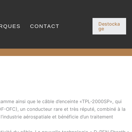
Destocka
RQUES
CONTACT
ge
gamme ainsi que le câble d’enceinte «TPL-2000SP», qui
F-OFC), un conducteur rare et très réputé, combiné à la
’industrie aérospatiale et bénéficie d’un traitement