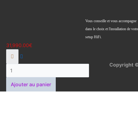
spirit
Cu
Vous conseille et vous accompagne
dans le choix et l'installation de votr
setup HiFi.
31,990.00
€
Copyright 
Ajouter au panier