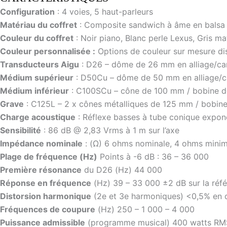
Configuration
: 4 voies, 5 haut-parleurs
Matériau du coffret
: Composite sandwich à âme en balsa r
Couleur du coffret
: Noir piano, Blanc perle Lexus, Gris ma
Couleur personnalisée :
Options de couleur sur mesure d
Transducteurs Aigu
: D26 – dôme de 26 mm en alliage/ca
Médium supérieur
: D50Cu – dôme de 50 mm en alliage/ca
Médium inférieur
: C100SCu – cône de 100 mm / bobine de
Grave
: C125L – 2 x cônes métalliques de 125 mm / bobine
Charge acoustique
: Réflexe basses à tube conique expone
Sensibilité
: 86 dB @ 2,83 Vrms à 1 m sur l’axe
Impédance nominale
: (Ω) 6 ohms nominale, 4 ohms minim
Plage de fréquence (Hz)
Points à -6 dB : 36 – 36 000
Première résonance
du D26 (Hz) 44 000
Réponse en fréquence
(Hz) 39 – 33 000 ±2 dB sur la réf
Distorsion harmonique
(2e et 3e harmoniques) <0,5% en 
Fréquences de coupure
(Hz) 250 – 1 000 – 4 000
Puissance admissible
(programme musical) 400 watts RM