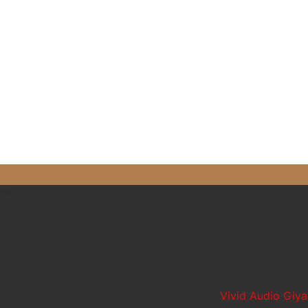
quantité
de
Vivid
Audio
Giya
G4
Vivid Audio Giya