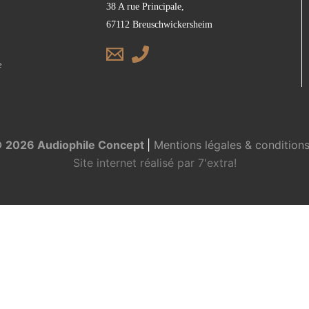
38 A rue Principale,
67112 Breuschwickersheim
e
© 2026 Audiophile Concept
|
Mentions légales & conditions 
Site internet réalisé par
7'extra!